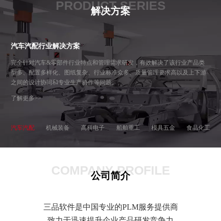
PRODUCT SERIES
解决方案
汽车汽配行业解决方案
完全针对汽车&零部件行业特点和管理需求研发，有效解决了该行业产品类
型多、配置多样化、图纸复杂、行业标准众多、质量管理要求高以及上下游
之间的设计协同和专业生产协作等问题。
了解更多>>
汽车汽配
机械装备
高科电子
船舶重工
模具五金
食品化工
COMPANY PROFILE
公司简介
三品软件是中国专业的PLM服务提供商
致力于迅速提升企业产品研发竞争力