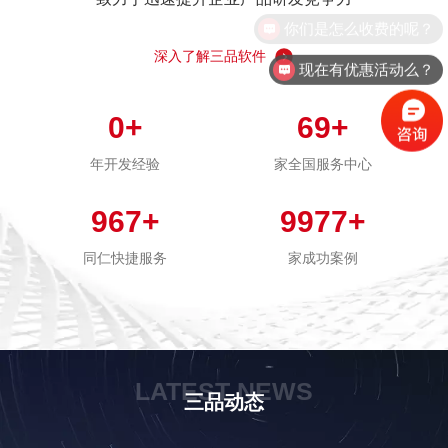
你们是怎么收费的呢？
深入了解三品软件
现在有优惠活动么？
0
+
69
+
年开发经验
家全国服务中心
967
+
9977
+
同仁快捷服务
家成功案例
LATEST NEWS
三品动态