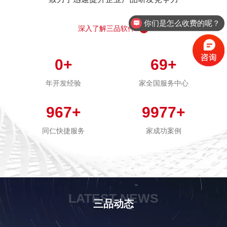
你们是怎么收费的呢？
深入了解三品软件
0
+
69
+
年开发经验
家全国服务中心
967
+
9977
+
同仁快捷服务
家成功案例
LATEST NEWS
三品动态