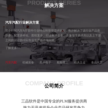
PRODUCT SERIES
解决方案
汽车汽配行业解决方案
完全针对汽车&零部件行业特点和管理需求研发，有效解决了该行业产品类
型多、配置多样化、图纸复杂、行业标准众多、质量管理要求高以及上下游
之间的设计协同和专业生产协作等问题。
了解更多>>
汽车汽配
机械装备
高科电子
船舶重工
模具五金
食品化工
COMPANY PROFILE
公司简介
三品软件是中国专业的PLM服务提供商
致力于迅速提升企业产品研发竞争力