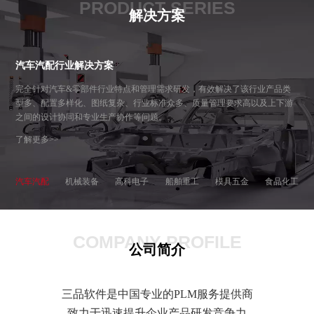
PRODUCT SERIES
解决方案
汽车汽配行业解决方案
完全针对汽车&零部件行业特点和管理需求研发，有效解决了该行业产品类
型多、配置多样化、图纸复杂、行业标准众多、质量管理要求高以及上下游
之间的设计协同和专业生产协作等问题。
了解更多>>
汽车汽配
机械装备
高科电子
船舶重工
模具五金
食品化工
COMPANY PROFILE
公司简介
三品软件是中国专业的PLM服务提供商
致力于迅速提升企业产品研发竞争力