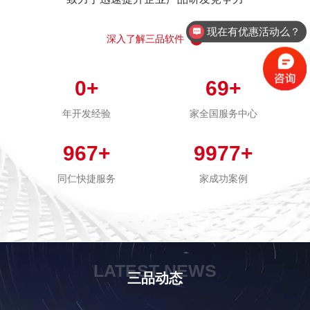
现在有优惠活动么？
深入了解三品软件
0
+
69
+
年开发经验
家全国服务中心
967
+
9977
+
同仁快捷服务
家成功案例
LATEST NEWS
三品动态