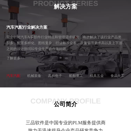
PRODUCT SERIES
解决方案
汽车汽配行业解决方案
完全针对汽车&零部件行业特点和管理需求研发，有效解决了该行业产品类
型多、配置多样化、图纸复杂、行业标准众多、质量管理要求高以及上下游
之间的设计协同和专业生产协作等问题。
了解更多>>
汽车汽配
机械装备
高科电子
船舶重工
模具五金
食品化工
COMPANY PROFILE
公司简介
三品软件是中国专业的PLM服务提供商
致力于迅速提升企业产品研发竞争力