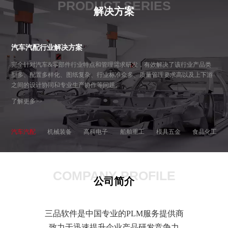
PRODUCT SERIES
解决方案
汽车汽配行业解决方案
完全针对汽车&零部件行业特点和管理需求研发，有效解决了该行业产品类
型多、配置多样化、图纸复杂、行业标准众多、质量管理要求高以及上下游
之间的设计协同和专业生产协作等问题。
了解更多>>
汽车汽配
机械装备
高科电子
船舶重工
模具五金
食品化工
COMPANY PROFILE
公司简介
三品软件是中国专业的PLM服务提供商
致力于迅速提升企业产品研发竞争力