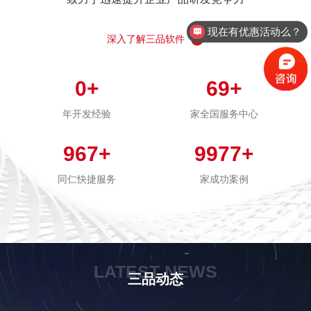
现在有优惠活动么？
深入了解三品软件
0
+
69
+
年开发经验
家全国服务中心
967
+
9977
+
同仁快捷服务
家成功案例
LATEST NEWS
三品动态