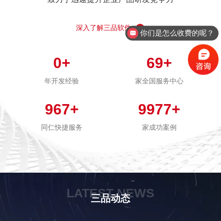
深入了解三品软件
你们是怎么收费的呢？
现在有优惠活动么？
0
+
69
+
年开发经验
家全国服务中心
967
+
9977
+
同仁快捷服务
家成功案例
LATEST NEWS
三品动态