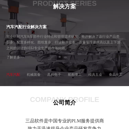
PRODUCT SERIES
解决方案
汽车汽配行业解决方案
完全针对汽车&零部件行业特点和管理需求研发，有效解决了该行业产品类
型多、配置多样化、图纸复杂、行业标准众多、质量管理要求高以及上下游
之间的设计协同和专业生产协作等问题。
了解更多>>
汽车汽配
机械装备
高科电子
船舶重工
模具五金
食品化工
COMPANY PROFILE
公司简介
三品软件是中国专业的PLM服务提供商
致力于迅速提升企业产品研发竞争力