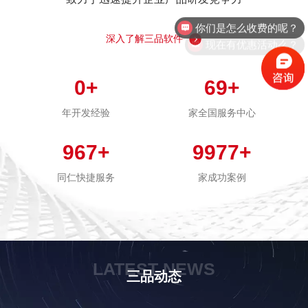
你们是怎么收费的呢？
现在有优惠活动么？
深入了解三品软件
0
+
69
+
年开发经验
家全国服务中心
967
+
9977
+
同仁快捷服务
家成功案例
LATEST NEWS
三品动态