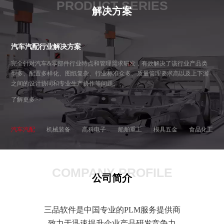
PRODUCT SERIES
解决方案
汽车汽配行业解决方案
完全针对汽车&零部件行业特点和管理需求研发，有效解决了该行业产品类
型多、配置多样化、图纸复杂、行业标准众多、质量管理要求高以及上下游
之间的设计协同和专业生产协作等问题。
了解更多>>
汽车汽配
机械装备
高科电子
船舶重工
模具五金
食品化工
COMPANY PROFILE
公司简介
三品软件是中国专业的PLM服务提供商
致力于迅速提升企业产品研发竞争力