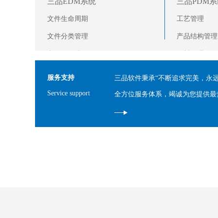
三品EDM系统
三品PDM系
文件生命周期
工艺管理
文件分类管理
产品结构管理
文件自动编码
物料管理
文件收发管理
服务支持
三品软件秉承“不断追求完美，永
文件在线看图浏览
Service support
全方位服务体系，竭诚为您提供最
文件版本管理
图文档模板管理
图文档的检索管理
图文档打印水印控制