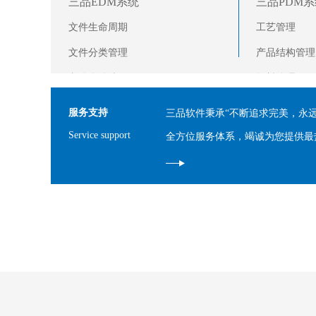
三品EDM系统
三品PDM系
文件生命周期
工艺管理
文件分类管理
产品结构管理
文件自动编码
物料管理
文件收发管理
服务支持
三品软件秉承“不断追求完美，永
文件在线看图浏览
Service support
全方位服务体系，竭诚为您提供最
文件版本管理
图文档模板管理
图文档的检索管理
图文档打印水印控制