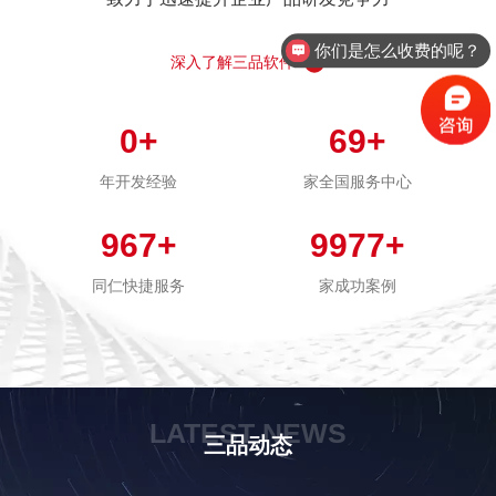
你们是怎么收费的呢？
深入了解三品软件
0
+
69
+
年开发经验
家全国服务中心
967
+
9977
+
同仁快捷服务
家成功案例
LATEST NEWS
三品动态