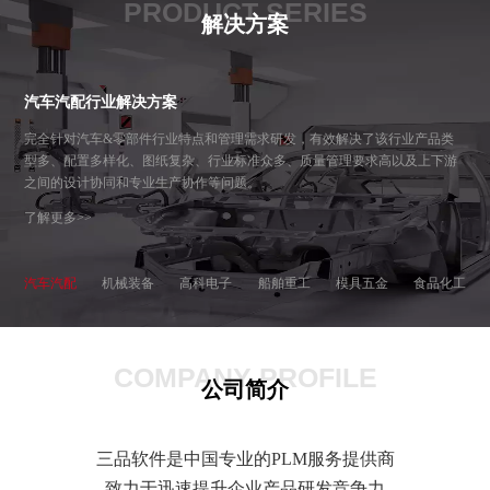
PRODUCT SERIES
解决方案
汽车汽配行业解决方案
完全针对汽车&零部件行业特点和管理需求研发，有效解决了该行业产品类
型多、配置多样化、图纸复杂、行业标准众多、质量管理要求高以及上下游
之间的设计协同和专业生产协作等问题。
了解更多>>
汽车汽配
机械装备
高科电子
船舶重工
模具五金
食品化工
COMPANY PROFILE
公司简介
三品软件是中国专业的PLM服务提供商
致力于迅速提升企业产品研发竞争力