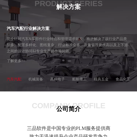
PRODUCT SERIES
解决方案
汽车汽配行业解决方案
完全针对汽车&零部件行业特点和管理需求研发，有效解决了该行业产品类
型多、配置多样化、图纸复杂、行业标准众多、质量管理要求高以及上下游
之间的设计协同和专业生产协作等问题。
了解更多>>
汽车汽配
机械装备
高科电子
船舶重工
模具五金
食品化工
COMPANY PROFILE
公司简介
三品软件是中国专业的PLM服务提供商
致力于迅速提升企业产品研发竞争力