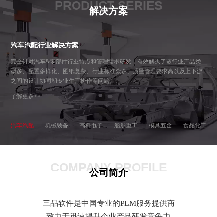
PRODUCT SERIES
解决方案
汽车汽配行业解决方案
完全针对汽车&零部件行业特点和管理需求研发，有效解决了该行业产品类
型多、配置多样化、图纸复杂、行业标准众多、质量管理要求高以及上下游
之间的设计协同和专业生产协作等问题。
了解更多>>
汽车汽配
机械装备
高科电子
船舶重工
模具五金
食品化工
COMPANY PROFILE
公司简介
三品软件是中国专业的PLM服务提供商
致力于迅速提升企业产品研发竞争力