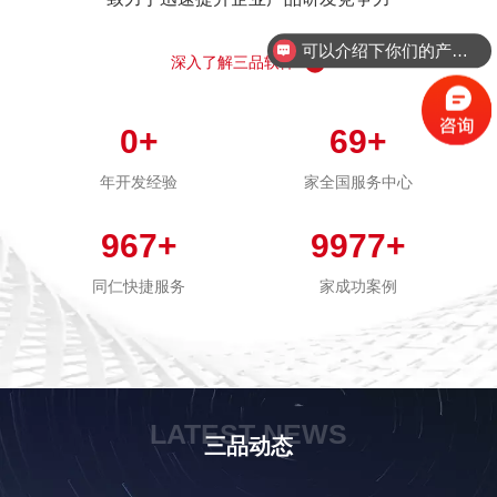
可以介绍下你们的产品么？
深入了解三品软件
0
+
69
+
年开发经验
家全国服务中心
967
+
9977
+
同仁快捷服务
家成功案例
LATEST NEWS
三品动态