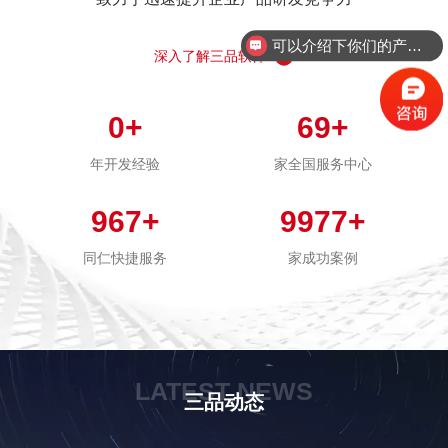
可以介绍下你们的产品么？
深入了解三品软件
0
+
69
+
年开发经验
家全国服务中心
967
+
9977
+
同仁快捷服务
家成功案例
LATEST NEWS
三品动态