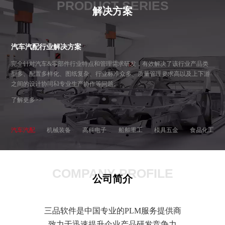
PRODUCT SERIES
解决方案
汽车汽配行业解决方案
完全针对汽车&零部件行业特点和管理需求研发，有效解决了该行业产品类
型多、配置多样化、图纸复杂、行业标准众多、质量管理要求高以及上下游
之间的设计协同和专业生产协作等问题。
了解更多>>
汽车汽配
机械装备
高科电子
船舶重工
模具五金
食品化工
COMPANY PROFILE
公司简介
三品软件是中国专业的PLM服务提供商
致力于迅速提升企业产品研发竞争力