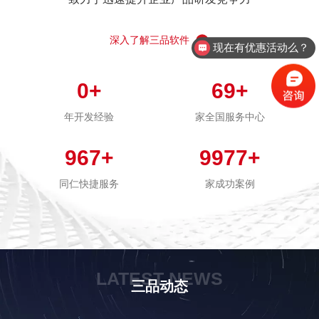
深入了解三品软件
现在有优惠活动么？
0
+
69
+
年开发经验
家全国服务中心
967
+
9977
+
同仁快捷服务
家成功案例
LATEST NEWS
三品动态