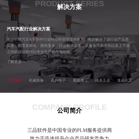
PRODUCT SERIES
解决方案
汽车汽配行业解决方案
完全针对汽车&零部件行业特点和管理需求研发，有效解决了该行业产品类
型多、配置多样化、图纸复杂、行业标准众多、质量管理要求高以及上下游
之间的设计协同和专业生产协作等问题。
了解更多>>
汽车汽配
机械装备
高科电子
船舶重工
模具五金
食品化工
COMPANY PROFILE
公司简介
三品软件是中国专业的PLM服务提供商
致力于迅速提升企业产品研发竞争力