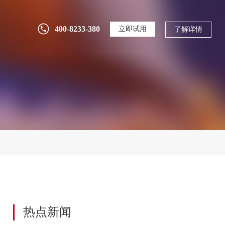
中小企业为什么要选择国产PDM？5个落地
场景与选型避坑指南
400-8233-380
立即试用
了解详情
2026-08-07
182
什么是产品BOM？三品PLM全流程管控方案
详解
2026-08-05
200
别再迷信品牌排名了！2026年选PLM应该关
注哪些方面
2026-07-31
2378
研发投入逐年攀升却收效甚微？用PLM系统
构建全生命周期研发管理体系
2026-07-30
80
热点新闻