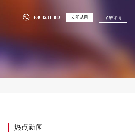
什么是产品BOM？三品PLM全流程管控方案
400-8233-380
立即试用
了解详情
详解
2026-08-05
200
别再迷信品牌排名了！2026年选PLM应该关
注哪些方面
2026-07-31
1
研发投入逐年攀升却收效甚微？用PLM系统
构建全生命周期研发管理体系
2026-07-30
1
SolidWorks只管设计，研发数据谁来管？三
热点新闻
品PLM深度集成解决方案