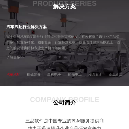
PRODUCT SERIES
解决方案
汽车汽配行业解决方案
完全针对汽车&零部件行业特点和管理需求研发，有效解决了该行业产品类
型多、配置多样化、图纸复杂、行业标准众多、质量管理要求高以及上下游
之间的设计协同和专业生产协作等问题。
了解更多>>
汽车汽配
机械装备
高科电子
船舶重工
模具五金
食品化工
COMPANY PROFILE
公司简介
三品软件是中国专业的PLM服务提供商
致力于迅速提升企业产品研发竞争力