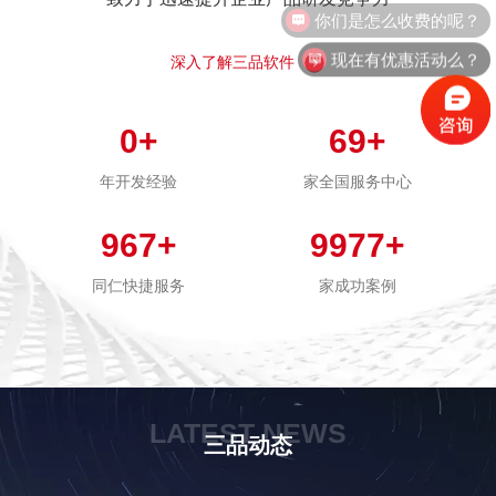
你们是怎么收费的呢？
现在有优惠活动么？
深入了解三品软件
0
+
69
+
年开发经验
家全国服务中心
967
+
9977
+
同仁快捷服务
家成功案例
LATEST NEWS
三品动态