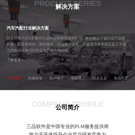
PRODUCT SERIES
解决方案
汽车汽配行业解决方案
完全针对汽车&零部件行业特点和管理需求研发，有效解决了该行业产品类
型多、配置多样化、图纸复杂、行业标准众多、质量管理要求高以及上下游
之间的设计协同和专业生产协作等问题。
了解更多>>
汽车汽配
机械装备
高科电子
船舶重工
模具五金
食品化工
COMPANY PROFILE
公司简介
三品软件是中国专业的PLM服务提供商
致力于迅速提升企业产品研发竞争力