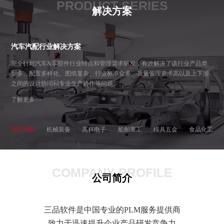
PRODUCT SERIES
解决方案
汽车汽配行业解决方案
完全针对汽车&零部件行业特点和管理需求研发，有效解决了该行业产品类
型多、配置多样化、图纸复杂、行业标准众多、质量管理要求高以及上下游
之间的设计协同和专业生产协作等问题。
了解更多>>
汽车汽配
机械装备
高科电子
船舶重工
模具五金
食品化工
COMPANY PROFILE
公司简介
三品软件是中国专业的PLM服务提供商
致力于迅速提升企业产品研发竞争力