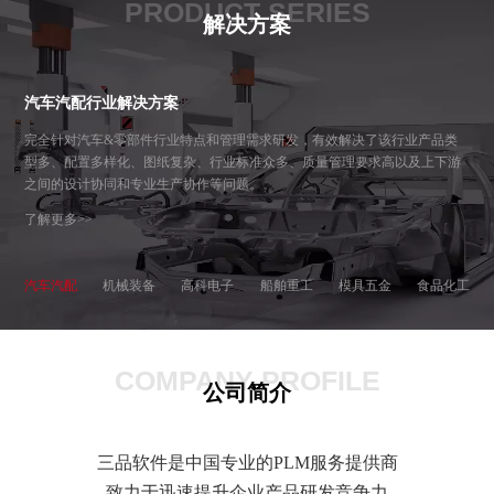
PRODUCT SERIES
解决方案
汽车汽配行业解决方案
完全针对汽车&零部件行业特点和管理需求研发，有效解决了该行业产品类
型多、配置多样化、图纸复杂、行业标准众多、质量管理要求高以及上下游
之间的设计协同和专业生产协作等问题。
了解更多>>
汽车汽配
机械装备
高科电子
船舶重工
模具五金
食品化工
COMPANY PROFILE
公司简介
三品软件是中国专业的PLM服务提供商
致力于迅速提升企业产品研发竞争力