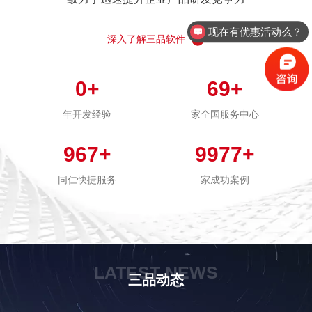
现在有优惠活动么？
深入了解三品软件
0
+
69
+
年开发经验
家全国服务中心
967
+
9977
+
同仁快捷服务
家成功案例
LATEST NEWS
三品动态