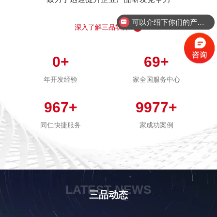
可以介绍下你们的产品么？
深入了解三品软件
0
+
69
+
年开发经验
家全国服务中心
967
+
9977
+
同仁快捷服务
家成功案例
LATEST NEWS
三品动态