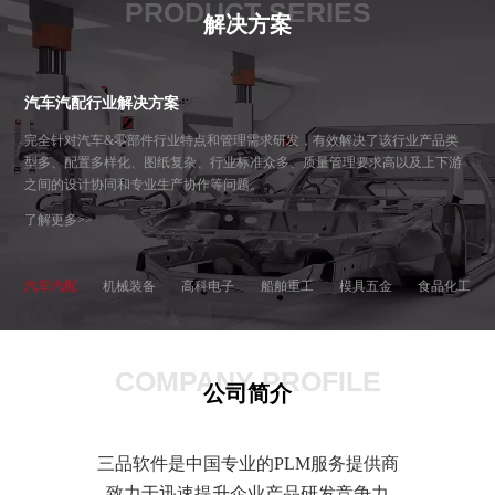
PRODUCT SERIES
解决方案
汽车汽配行业解决方案
完全针对汽车&零部件行业特点和管理需求研发，有效解决了该行业产品类
型多、配置多样化、图纸复杂、行业标准众多、质量管理要求高以及上下游
之间的设计协同和专业生产协作等问题。
了解更多>>
汽车汽配
机械装备
高科电子
船舶重工
模具五金
食品化工
COMPANY PROFILE
公司简介
三品软件是中国专业的PLM服务提供商
致力于迅速提升企业产品研发竞争力