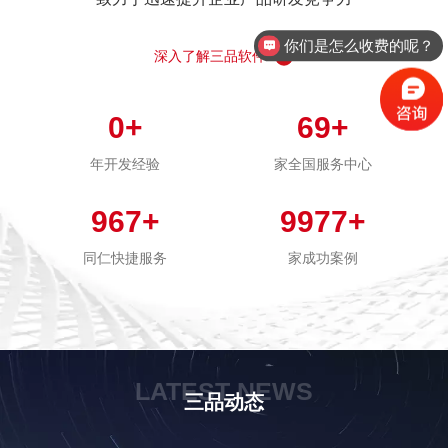
你们是怎么收费的呢？
现在有优惠活动么？
深入了解三品软件
0
+
69
+
年开发经验
家全国服务中心
967
+
9977
+
同仁快捷服务
家成功案例
LATEST NEWS
三品动态