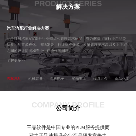
PRODUCT SERIES
解决方案
汽车汽配行业解决方案
完全针对汽车&零部件行业特点和管理需求研发，有效解决了该行业产品类
型多、配置多样化、图纸复杂、行业标准众多、质量管理要求高以及上下游
之间的设计协同和专业生产协作等问题。
了解更多>>
汽车汽配
机械装备
高科电子
船舶重工
模具五金
食品化工
COMPANY PROFILE
公司简介
三品软件是中国专业的PLM服务提供商
致力于迅速提升企业产品研发竞争力