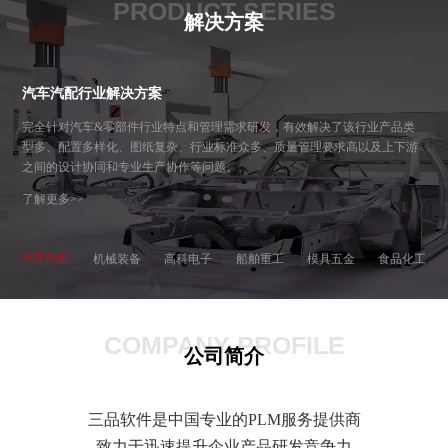
PRODUCT SERIES
解决方案
汽车汽配行业解决方案
完全针对汽车&零部件行业特点和管理需求研发，有效解决了该行业产品类
型多、配置多样化、图纸复杂、行业标准众多、质量管理要求高以及上下游
之间的设计协同和专业生产协作等问题。
了解更多>>
汽车汽配
机械装备
高科电子
船舶重工
模具五金
食品化工
COMPANY PROFILE
公司简介
三品软件是中国专业的PLM服务提供商
致力于迅速提升企业产品研发竞争力