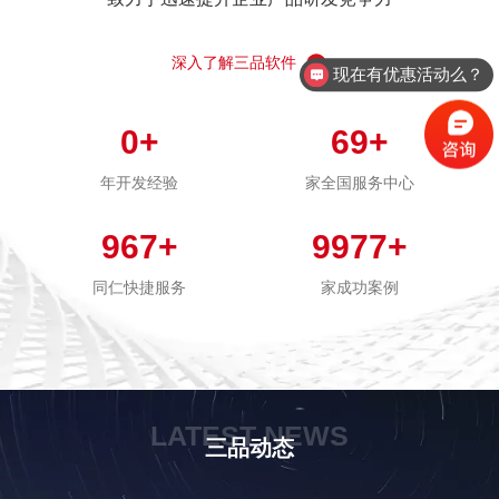
深入了解三品软件
现在有优惠活动么？
0
+
69
+
年开发经验
家全国服务中心
967
+
9977
+
同仁快捷服务
家成功案例
LATEST NEWS
三品动态