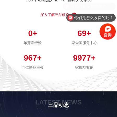
深入了解三品软件
你们是怎么收费的呢？
0
+
69
+
年开发经验
家全国服务中心
967
+
9977
+
同仁快捷服务
家成功案例
LATEST NEWS
三品动态