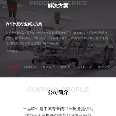
PRODUCT SERIES
解决方案
汽车汽配行业解决方案
完全针对汽车&零部件行业特点和管理需求研发，有效解决了该行业产品类
型多、配置多样化、图纸复杂、行业标准众多、质量管理要求高以及上下游
之间的设计协同和专业生产协作等问题。
了解更多>>
汽车汽配
机械装备
高科电子
船舶重工
模具五金
食品化工
COMPANY PROFILE
公司简介
三品软件是中国专业的PLM服务提供商
致力于迅速提升企业产品研发竞争力