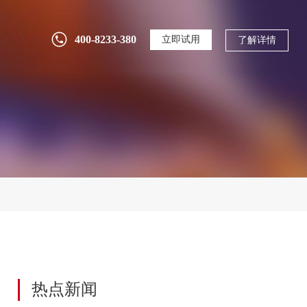
研发投入逐年攀升却收效甚微？用PLM系统
400-8233-380
立即试用
了解详情
构建全生命周期研发管理体系
2026-07-30
81
SolidWorks只管设计，研发数据谁来管？三
品PLM深度集成解决方案
2026-07-29
4
三品软件船舶行业PLM/PDM/EDM客户案
例：船配到海工装备数字化实践
2026-07-28
16
没有ERP可以上PLM吗？制造业研发数字化
的正确决策路径
热点新闻