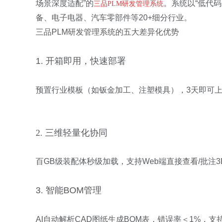
场景深度适配”的
。系统以“低代码
三品
PLM
研发管理系统
备、电子电器、汽车零部件等
20+
细分行业。
三品
PLM
研发管理系统
的五大差异化优势
1.
开箱即用，快速部署
预置行业模板（如钣金加工、注塑模具），
3
天即可
2.
三维轻量化协同
百
GB
级装配体秒级加载，支持
Web
端直接查看
/
批注
3
3.
智能
BOM
管理
AI
自动解析
CAD
图纸生成
BOM
表，错误率＜
1%
，支