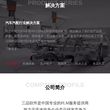
PRODUCT SERIES
解决方案
汽车汽配行业解决方案
完全针对汽车&零部件行业特点和管理需求研发，有效解决了该行业产品类
型多、配置多样化、图纸复杂、行业标准众多、质量管理要求高以及上下游
之间的设计协同和专业生产协作等问题。
了解更多>>
汽车汽配
机械装备
高科电子
船舶重工
模具五金
食品化工
COMPANY PROFILE
公司简介
三品软件是中国专业的PLM服务提供商
致力于迅速提升企业产品研发竞争力