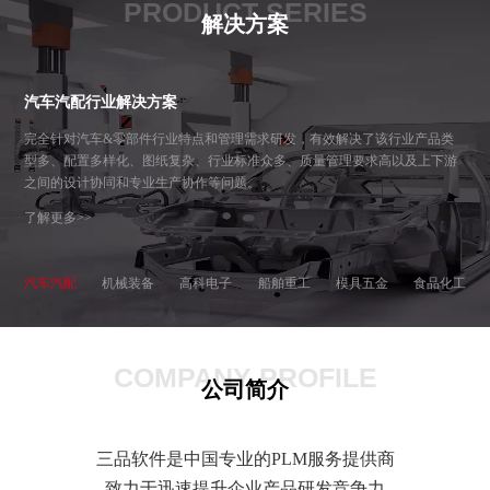
PRODUCT SERIES
解决方案
汽车汽配行业解决方案
完全针对汽车&零部件行业特点和管理需求研发，有效解决了该行业产品类
型多、配置多样化、图纸复杂、行业标准众多、质量管理要求高以及上下游
之间的设计协同和专业生产协作等问题。
了解更多>>
汽车汽配
机械装备
高科电子
船舶重工
模具五金
食品化工
COMPANY PROFILE
公司简介
三品软件是中国专业的PLM服务提供商
致力于迅速提升企业产品研发竞争力