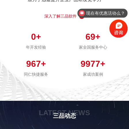
现在有优惠活动么？
深入了解三品软件
0
+
69
+
年开发经验
家全国服务中心
967
+
9977
+
同仁快捷服务
家成功案例
LATEST NEWS
三品动态