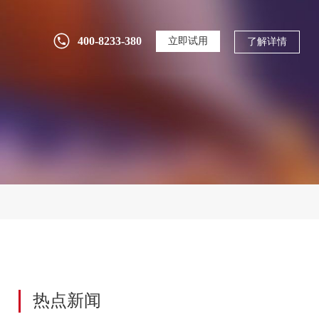
什么是产品BOM？三品PLM全流程管控方案
400-8233-380
立即试用
了解详情
详解
2026-08-05
201
别再迷信品牌排名了！2026年选PLM应该关
注哪些方面
2026-07-31
2379
研发投入逐年攀升却收效甚微？用PLM系统
构建全生命周期研发管理体系
2026-07-30
81
SolidWorks只管设计，研发数据谁来管？三
热点新闻
品PLM深度集成解决方案