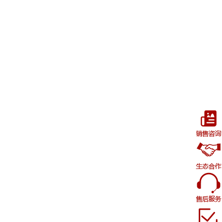
没有ERP可以上PLM吗？制造业研发数字化
的正确决策路径
2026-07-27
179
中小企业为什么选国产PLM系统？5个务实
理由与避坑建议
2026-07-27
4
中小型汽配企业PLM选型：IATF16949合规
与变更管理要点
2026-07-24
13
SolidWorks/UG/CAXA图纸如何一键导入
PLM？多格式兼容方案对比
2026-07-23
2