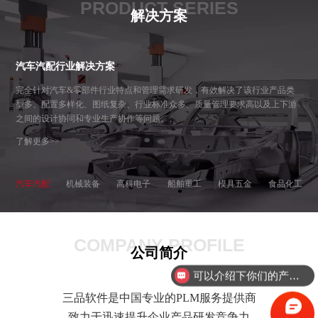
PRODUCT SERIES
解决方案
汽车汽配行业解决方案
完全针对汽车&零部件行业特点和管理需求研发，有效解决了该行业产品类
型多、配置多样化、图纸复杂、行业标准众多、质量管理要求高以及上下游
之间的设计协同和专业生产协作等问题。
了解更多>>
汽车汽配
机械装备
高科电子
船舶重工
模具五金
食品化工
COMPANY PROFILE
公司简介
可以介绍下你们的产品么？
三品软件是中国专业的PLM服务提供商
致力于迅速提升企业产品研发竞争力