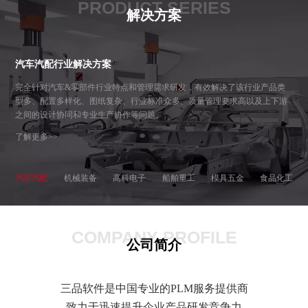
PRODUCT SERIES
解决方案
汽车汽配行业解决方案
完全针对汽车&零部件行业特点和管理需求研发，有效解决了该行业产品类
型多、配置多样化、图纸复杂、行业标准众多、质量管理要求高以及上下游
之间的设计协同和专业生产协作等问题。
了解更多>>
汽车汽配
机械装备
高科电子
船舶重工
模具五金
食品化工
COMPANY PROFILE
公司简介
三品软件是中国专业的PLM服务提供商
致力于迅速提升企业产品研发竞争力