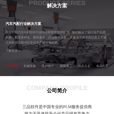
PRODUCT SERIES
解决方案
汽车汽配行业解决方案
完全针对汽车&零部件行业特点和管理需求研发，有效解决了该行业产品类
型多、配置多样化、图纸复杂、行业标准众多、质量管理要求高以及上下游
之间的设计协同和专业生产协作等问题。
了解更多>>
汽车汽配
机械装备
高科电子
船舶重工
模具五金
食品化工
COMPANY PROFILE
公司简介
三品软件是中国专业的PLM服务提供商
致力于迅速提升企业产品研发竞争力