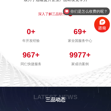
你们是怎么收费的呢？
深入了解三品软件
0
+
69
+
年开发经验
家全国服务中心
967
+
9977
+
同仁快捷服务
家成功案例
LATEST NEWS
三品动态