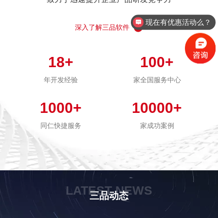
现在有优惠活动么？
深入了解三品软件
18
+
100
+
年开发经验
家全国服务中心
1000
+
10000
+
同仁快捷服务
家成功案例
LATEST NEWS
三品动态