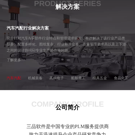
PRODUCT SERIES
解决方案
汽车汽配行业解决方案
完全针对汽车&零部件行业特点和管理需求研发，有效解决了该行业产品类
型多、配置多样化、图纸复杂、行业标准众多、质量管理要求高以及上下游
之间的设计协同和专业生产协作等问题。
了解更多>>
汽车汽配
机械装备
高科电子
船舶重工
模具五金
食品化工
COMPANY PROFILE
公司简介
三品软件是中国专业的PLM服务提供商
致力于迅速提升企业产品研发竞争力