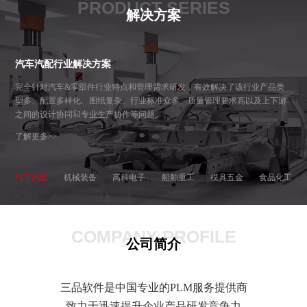
PRODUCT SERIES
解决方案
汽车汽配行业解决方案
完全针对汽车&零部件行业特点和管理需求研发，有效解决了该行业产品类
型多、配置多样化、图纸复杂、行业标准众多、质量管理要求高以及上下游
之间的设计协同和专业生产协作等问题。
了解更多>>
汽车汽配
机械装备
高科电子
船舶重工
模具五金
食品化工
COMPANY PROFILE
公司简介
三品软件是中国专业的PLM服务提供商
致力于迅速提升企业产品研发竞争力