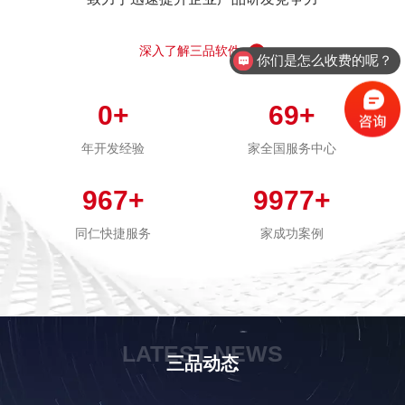
深入了解三品软件
你们是怎么收费的呢？
现在有优惠活动么？
0
+
69
+
年开发经验
家全国服务中心
967
+
9977
+
同仁快捷服务
家成功案例
LATEST NEWS
三品动态