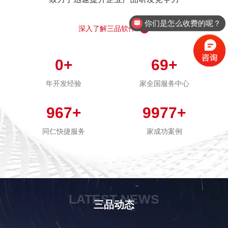
你们是怎么收费的呢？
深入了解三品软件
0
+
69
+
年开发经验
家全国服务中心
967
+
9977
+
同仁快捷服务
家成功案例
LATEST NEWS
三品动态