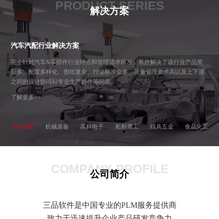
PRODUCT SERIES
解决方案
汽车汽配行业解决方案
完全针对汽车&零部件行业特点和管理需求研发，有效解决了该行业产品类
型多、配置多样化、图纸复杂、行业标准众多、质量管理要求高以及上下游
之间的设计协同和专业生产协作等问题。
了解更多>>
汽车汽配
机械装备
高科电子
船舶重工
模具五金
食品化工
COMPANY PROFILE
公司简介
三品软件是中国专业的PLM服务提供商
致力于迅速提升企业产品研发竞争力