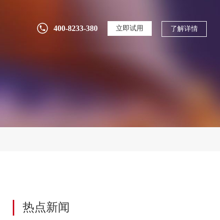
2026-07-31
2377
400-8233-380
立即试用
了解详情
研发投入逐年攀升却收效甚微？用PLM系统
构建全生命周期研发管理体系
2026-07-30
79
SolidWorks只管设计，研发数据谁来管？三
品PLM深度集成解决方案
2026-07-29
2
三品软件船舶行业PLM/PDM/EDM客户案
例：船配到海工装备数字化实践
2026-07-28
14
没有ERP可以上PLM吗？制造业研发数字化
热点新闻
的正确决策路径