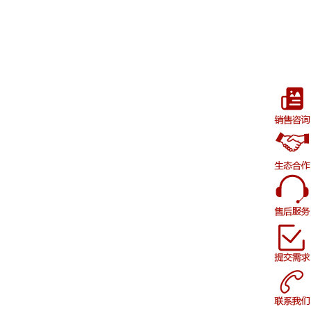
中小型汽配企业PLM选型：IATF16949合规
与变更管理要点
2026-07-24
13
SolidWorks/UG/CAXA图纸如何一键导入
PLM？多格式兼容方案对比
2026-07-23
2