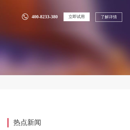
2026-07-31
2379
400-8233-380
立即试用
了解详情
研发投入逐年攀升却收效甚微？用PLM系统
构建全生命周期研发管理体系
2026-07-30
81
SolidWorks只管设计，研发数据谁来管？三
品PLM深度集成解决方案
2026-07-29
4
三品软件船舶行业PLM/PDM/EDM客户案
例：船配到海工装备数字化实践
2026-07-28
16
热点新闻
没有ERP可以上PLM吗？制造业研发数字化