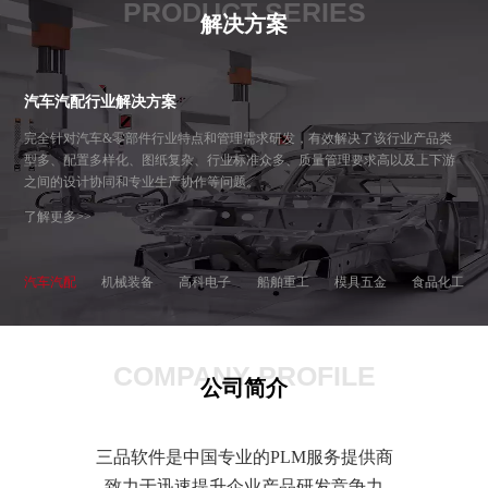
PRODUCT SERIES
解决方案
汽车汽配行业解决方案
完全针对汽车&零部件行业特点和管理需求研发，有效解决了该行业产品类
型多、配置多样化、图纸复杂、行业标准众多、质量管理要求高以及上下游
之间的设计协同和专业生产协作等问题。
了解更多>>
汽车汽配
机械装备
高科电子
船舶重工
模具五金
食品化工
COMPANY PROFILE
公司简介
三品软件是中国专业的PLM服务提供商
致力于迅速提升企业产品研发竞争力