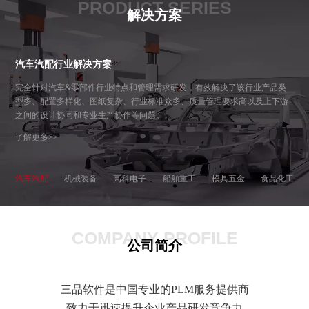
PRODUCT SERIES
解决方案
汽车汽配行业解决方案
完全针对汽车&零部件行业特点和管理需求研发，有效解决了该行业产品类
型多、配置多样化、图纸复杂、行业标准众多、质量管理要求高以及上下游
之间的设计协同和专业生产协作等问题。
了解更多>>
汽车汽配
机械装备
高科电子
船舶重工
模具五金
食品化工
COMPANY PROFILE
公司简介
三品软件是中国专业的PLM服务提供商
致力于迅速提升企业产品研发竞争力