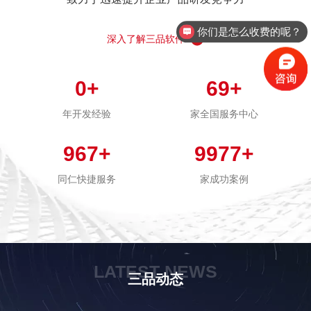
你们是怎么收费的呢？
深入了解三品软件
0
+
69
+
年开发经验
家全国服务中心
967
+
9977
+
同仁快捷服务
家成功案例
LATEST NEWS
三品动态