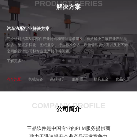
PRODUCT SERIES
解决方案
汽车汽配行业解决方案
完全针对汽车&零部件行业特点和管理需求研发，有效解决了该行业产品类
型多、配置多样化、图纸复杂、行业标准众多、质量管理要求高以及上下游
之间的设计协同和专业生产协作等问题。
了解更多>>
汽车汽配
机械装备
高科电子
船舶重工
模具五金
食品化工
COMPANY PROFILE
公司简介
三品软件是中国专业的PLM服务提供商
致力于迅速提升企业产品研发竞争力