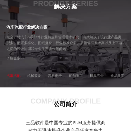
PRODUCT SERIES
解决方案
汽车汽配行业解决方案
完全针对汽车&零部件行业特点和管理需求研发，有效解决了该行业产品类
型多、配置多样化、图纸复杂、行业标准众多、质量管理要求高以及上下游
之间的设计协同和专业生产协作等问题。
了解更多>>
汽车汽配
机械装备
高科电子
船舶重工
模具五金
食品化工
COMPANY PROFILE
公司简介
三品软件是中国专业的PLM服务提供商
致力于迅速提升企业产品研发竞争力