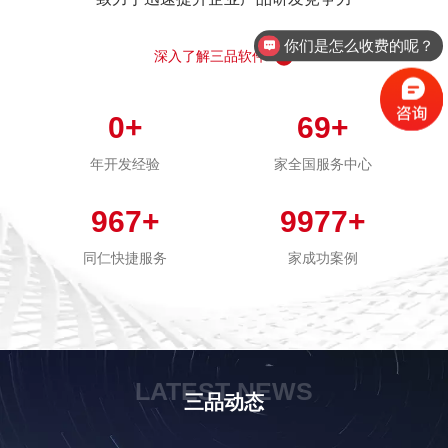
你们是怎么收费的呢？
深入了解三品软件
0
+
69
+
年开发经验
家全国服务中心
967
+
9977
+
同仁快捷服务
家成功案例
LATEST NEWS
三品动态