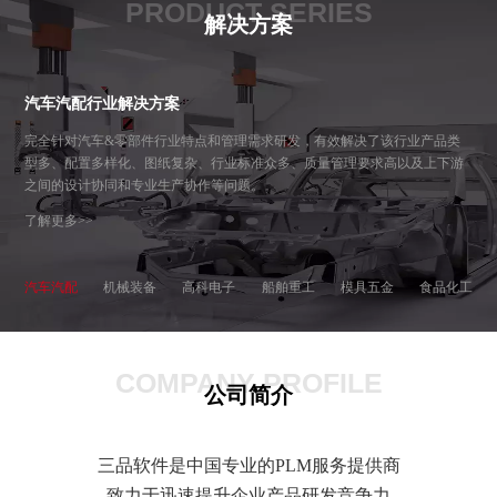
PRODUCT SERIES
解决方案
汽车汽配行业解决方案
完全针对汽车&零部件行业特点和管理需求研发，有效解决了该行业产品类
型多、配置多样化、图纸复杂、行业标准众多、质量管理要求高以及上下游
之间的设计协同和专业生产协作等问题。
了解更多>>
汽车汽配
机械装备
高科电子
船舶重工
模具五金
食品化工
COMPANY PROFILE
公司简介
三品软件是中国专业的PLM服务提供商
致力于迅速提升企业产品研发竞争力